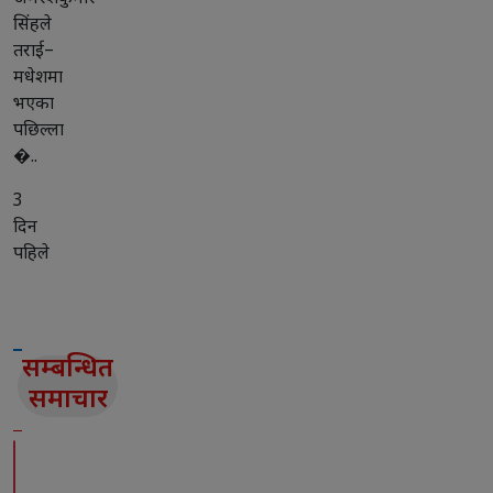
सिंहले
तराई–
मधेशमा
भएका
पछिल्ला
�..
3
दिन
पहिले
सम्बन्धित
समाचार