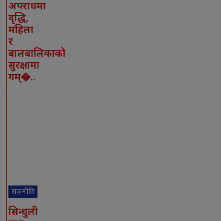
अपराधमा
वृद्धि,
महिला
र
बालबालिकाको
सुरक्षामा
गम्�..
राजनीति
सिन्धुली