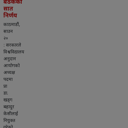
बैठकका
सात
निर्णय
काठमाडौं,
साउन
२०
: सरकारले
विश्वविद्यालय
अनुदान
आयोगको
अध्यक्ष
पदमा
प्रा
डा.
खड्ग
बहादुर
केसीलाई
नियुक्त
गरेको..