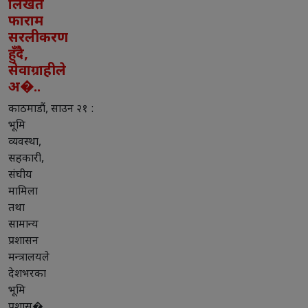
लिखत
फाराम
सरलीकरण
हुँदै,
सेवाग्राहीले
अ�..
काठमाडौं, साउन २१ :
भूमि
व्यवस्था,
सहकारी,
संघीय
मामिला
तथा
सामान्य
प्रशासन
मन्त्रालयले
देशभरका
भूमि
प्रशास�..