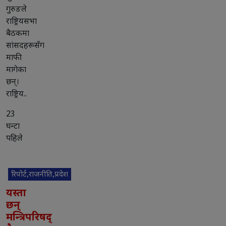
गुरुङले
राष्ट्रियसभा
बैठकमा
सांसदहरूसँग
माफी
मागेका
छन्।
राष्ट्रिय..
23
घन्टा
पहिले
रिपोर्ट,राजनीति,प्रदेश
यस्ता
छन्
मन्त्रिपरिषद्