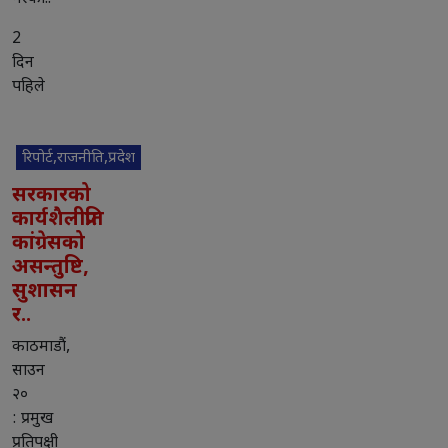
2
दिन
पहिले
रिपोर्ट,राजनीति,प्रदेश
सरकारको
कार्यशैलीप्रति
कांग्रेसको
असन्तुष्टि,
सुशासन
र..
काठमाडौं,
साउन
२०
: प्रमुख
प्रतिपक्षी