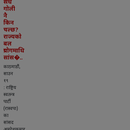
सधैं
गोली
नै
किन
चल्छ?
राज्यको
बल
प्रयोगमाथि
सांस�..
काठमाडौं,
साउन
१९
: राष्ट्रिय
स्वतन्त्र
पार्टी
(रास्वपा)
का
सांसद
अमरेशकुमार