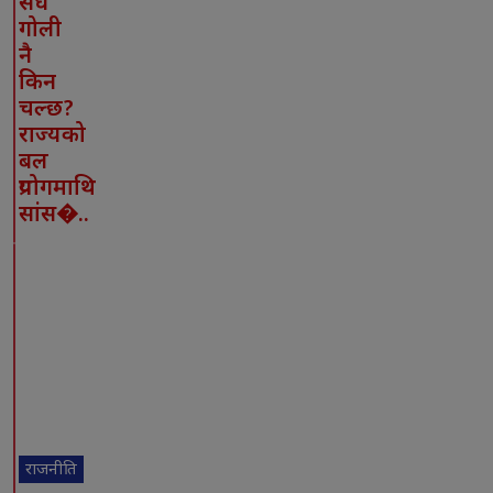
सधैं
गोली
नै
किन
चल्छ?
राज्यको
बल
प्रयोगमाथि
सांस�..
राजनीति