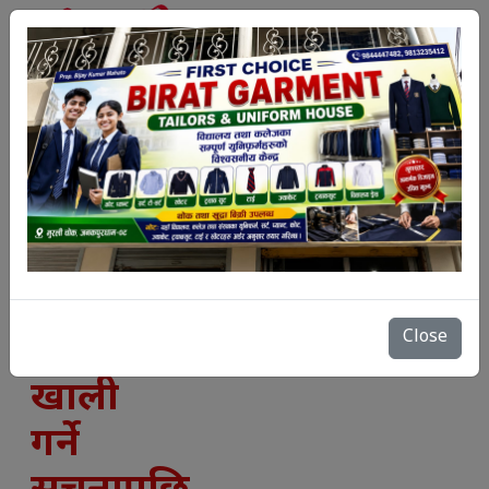
`
सार्वजनिक
Close
जग्गा
खाली
गर्ने