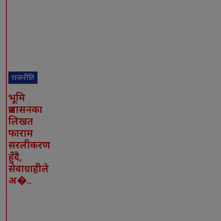
राजनीति
भूमि
प्रशासनका
लिखत
फाराम
सरलीकरण
हुँदै,
सेवाग्राहीले
अ�..