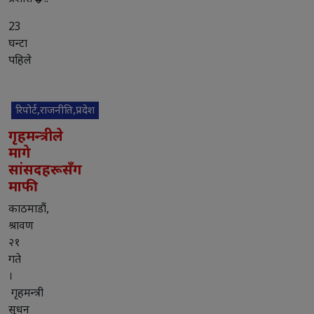
23
घन्टा
पहिले
रिपोर्ट,राजनीति,प्रदेश
गृहमन्त्रीले
मागे
सांसदहरूसँग
माफी
काठमाडौं,
श्रावण
२१
गते
।
गृहमन्त्री
सुधन