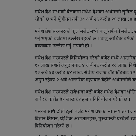
सहितको बजेट आज प्रदेश सभामा पेश गरेको छ ।
मधेश प्रदेश सभाको बैठकमा मधेश प्रदेशका अर्थमन्त्री सुनिल
रहेको छ भने पूँजीगत तर्फ ३० अर्ब २६ करोड २८ लाख ३४
मधेश प्रदेश सरकारको कूल बजेट मध्ये चालु तर्फको बजेट ३५.८
गर्नु भएको बजेटमा उल्लेख रहेको छ । चालु आर्थिक वर्षको ब
वक्तव्यमा उल्लेख गर्नु भएको हो ।
मधेश प्रदेश सरकारले विनियोजन गरेको बजेट मध्ये आन्तरि
१९ लाख सशर्त अनुदानबाट ४ अर्ब २६ करोड १८ लाख, वि
१२ अर्ब ६३ करोड ६४ लाख, संघीय राजश्व बाँडफाँडबाट १२
अपुग रहेका २ अर्ब आन्तरिक ऋणबाट बेहोर्ने अर्थमन्त्रीले 
मधेश प्रदेश सरकारले सबैभन्दा बढी बजेट मधेश प्रदेशका भ
अर्ब ८८ करोड ७१ लाख ८२ हजार विनियोजन गरेको छ ।
यसका साथै दोस्रो ठूलो बजेट मधेश प्रदेशका स्वास्थ्य तथा ज
विज्ञान प्रतिष्ठान, प्रादेशिक अस्पतालहरू, मुख्यमन्त्री घरद
विनियोजन गरेको छ ।