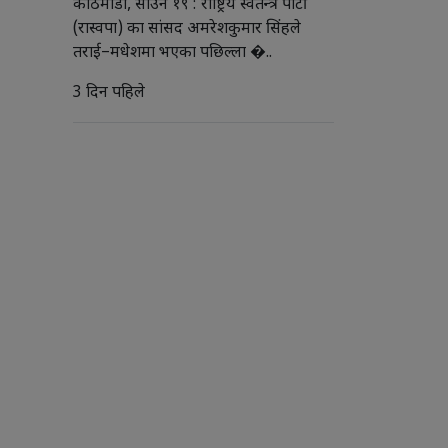
काठमाडौं, साउन १९ : राष्ट्रिय स्वतन्त्र पार्टी
(रास्वपा) का सांसद अमरेशकुमार सिंहले
तराई–मधेशमा भएका पछिल्ला �..
3 दिन पहिले