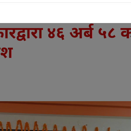
कारद्वारा ४६ अर्ब ५८ 
ेश