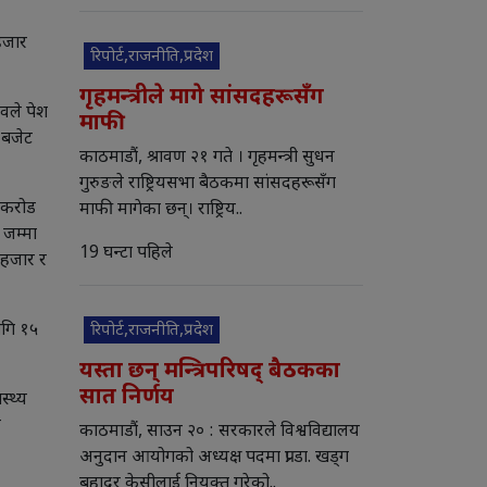
 हजार
रिपोर्ट,राजनीति,प्रदेश
गृहमन्त्रीले मागे सांसदहरूसँग
दवले पेश
माफी
 बजेट
काठमाडौं, श्रावण २१ गते । गृहमन्त्री सुधन
गुरुङले राष्ट्रियसभा बैठकमा सांसदहरूसँग
२ करोड
माफी मागेका छन्। राष्ट्रिय..
जम्मा
19 घन्टा पहिले
 हजार र
ागि १५
रिपोर्ट,राजनीति,प्रदेश
यस्ता छन् मन्त्रिपरिषद् बैठकका
सात निर्णय
स्थ्य
म
काठमाडौं, साउन २० : सरकारले विश्वविद्यालय
अनुदान आयोगको अध्यक्ष पदमा प्रा डा. खड्ग
बहादुर केसीलाई नियुक्त गरेको..