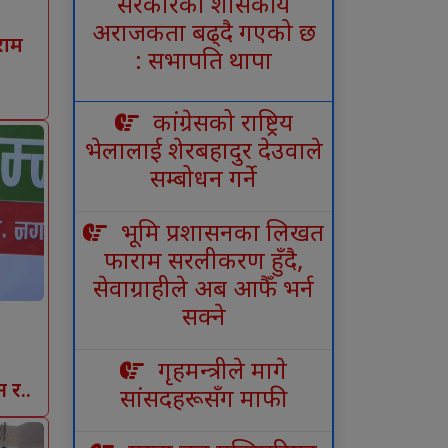
सरकारको शासकीय
अराजकता बढ्दै गएको छ
राम
: सभापति थापा
कांग्रेसको राष्ट्रिय
भेलालाई शेरबहादुर देउवाले
सम्बोधन गर्ने
भूमि प्रशासनका लिखत
फाराम सरलीकरण हुँदै,
सेवाग्राहीले अब आफैँ भर्न
सक्ने
गृहमन्त्रीले मागे
न र..
सांसदहरूसँग माफी