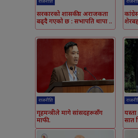
राजनीति
राजनी
सरकारको शासकीय अराजकता
कांग्र
बढ्दै गएको छ : सभापति थापा ..
शेरबह
राजनीति
राजनी
गृहमन्त्रीले मागे सांसदहरूसँग
यस्ता
माफी..
सात न