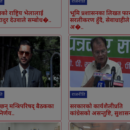
ति
राजनीति
ेसको राष्ट्रिय भेलालाई
भूमि प्रशासनका लिखत फा
ादुर देउवाले सम्बोध�..
सरलीकरण हुँदै, सेवाग्राहीले
अ�..
ति
राजनीति
 छन् मन्त्रिपरिषद् बैठकका
सरकारको कार्यशैलीप्रति
िर्णय..
कांग्रेसको असन्तुष्टि, सुशास