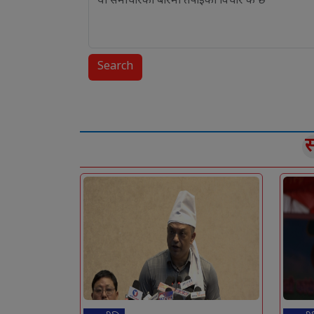
Search
स