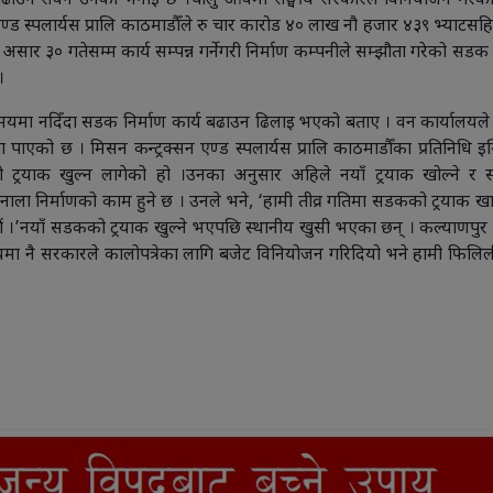
ढाउन सक्ने उनको भनाइ छ ।चालु आवमा सङ्घीय सरकारले विनियोजन गरेक
ड स्पलार्यस प्रालि काठमाडौँले रु चार कारोड ४० लाख नौ हजार ४३९ भ्याटसहि
सार ३० गतेसम्म कार्य सम्पन्न गर्नेगरी निर्माण कम्पनीले सम्झौता गरेको सड
।
ि समयमा नदिँदा सडक निर्माण कार्य बढाउन ढिलाइ भएको बताए । वन कार्यालय
रता पाएको छ । मिसन कन्ट्रक्सन एण्ड स्पलार्यस प्रालि काठमाडौँका प्रतिनिधि 
 ट्रयाक खुल्न लागेको हो ।उनका अनुसार अहिले नयाँ ट्रयाक खोल्ने र
ाला निर्माणको काम हुने छ । उनले भने, ‘हामी तीव्र गतिमा सडकको ट्रयाक खा
ं ।’नयाँ सडकको ट्रयाक खुल्ने भएपछि स्थानीय खुसी भएका छन् । कल्याणपु
यमा नै सरकारले कालोपत्रेका लागि बजेट विनियोजन गरिदियो भने हामी फिलि