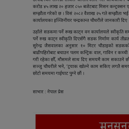
उत्पादनका सामग्री सजिलै ओसारपसार गरी आयआर्जन ब
करोड ४५ लाख २० हजार ८५० बजेटबाट मिसन कन्ट्रक्सन एण्
सम्झौता गरेको छ । विसं २०८२ वैशाख २५ गते सम्झौता भई अ
कार्यालयका इञ्जिनीयर चन्द्रकान्त चौधरीले जानकारी दिए 
उहाँले सडकमा पर्ने रूख काट्न वन कार्यालयले स्वीकृत
पर्ने रुख काट्न स्वीकृति दिएसँगै सडक निर्माण कार्य तीव्
सुरेन्द्र जैसवालका अनुसार १० मिटर चौडाइको सडकको
बाढीपहिरोबाट बचाउन पलम कन्ट्रिक वाल, गाविन र कच्ची न
गरी रहेका छौँ, मौसमले साथ दिए समयमै काम सकाउने छौ
सञ्जु चौधरीले भने, ‘ट्रयाक खोल्ने काम सकिए लगतै सम
छोटो समयमा गाईघाट पुग्ने छौं ।
साभार : नेपाल प्रेस