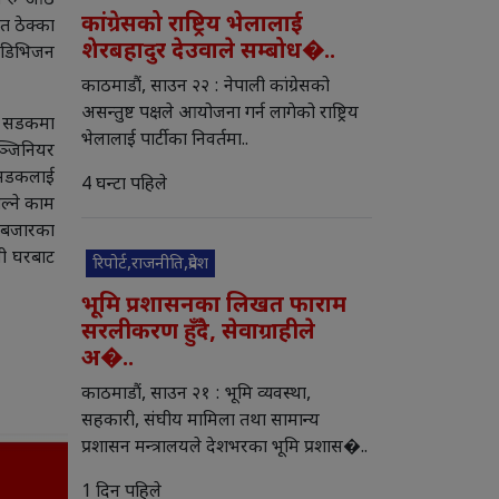
ो रु आठ
कांग्रेसको राष्ट्रिय भेलालाई
त ठेक्का
शेरबहादुर देउवाले सम्बोध�..
क डिभिजन
काठमाडौं, साउन २२ : नेपाली कांग्रेसको
असन्तुष्ट पक्षले आयोजना गर्न लागेको राष्ट्रिय
ले सडकमा
भेलालाई पार्टीका निवर्तमा..
इञ्जिनियर
 सडकलाई
4 घन्टा पहिले
ल्ने काम
र बजारका
ली घरबाट
रिपोर्ट,राजनीति,प्रदेश
भूमि प्रशासनका लिखत फाराम
सरलीकरण हुँदै, सेवाग्राहीले
अ�..
काठमाडौं, साउन २१ : भूमि व्यवस्था,
सहकारी, संघीय मामिला तथा सामान्य
प्रशासन मन्त्रालयले देशभरका भूमि प्रशास�..
1 दिन पहिले