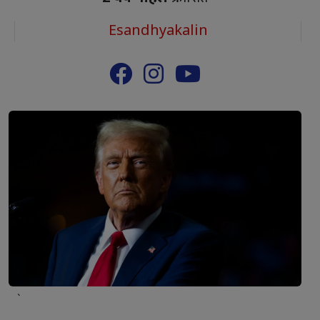
Esandhyakalin
`