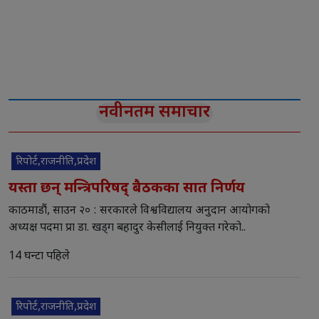
नवीनतम समाचार
रिपोर्ट,राजनीति,प्रदेश
यस्ता छन् मन्त्रिपरिषद् बैठकका सात निर्णय
काठमाडौं, साउन २० : सरकारले विश्वविद्यालय अनुदान आयोगको
अध्यक्ष पदमा प्रा डा. खड्ग बहादुर केसीलाई नियुक्त गरेको..
14 घन्टा पहिले
रिपोर्ट,राजनीति,प्रदेश