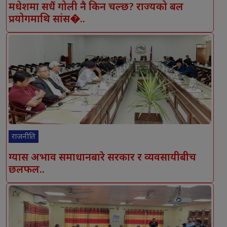
मधेशमा सधैं गोली नै किन चल्छ? राज्यको बल
प्रयोगमाथि सांस�..
राजनीति
ग्यास अभाव समाधानबारे सरकार र व्यवसायीबीच
छलफल..